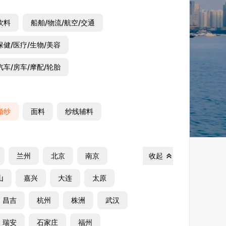
饮料
船舶/物流/航空/交通
保健/医疗/生物/美容
汽车/房车/摩配/轮胎
婚纱
面料
纱线辅料
兰州
北京
南京
收起
山
嘉兴
大连
太原
昌吉
杭州
株洲
武汉
瑞安
石家庄
福州