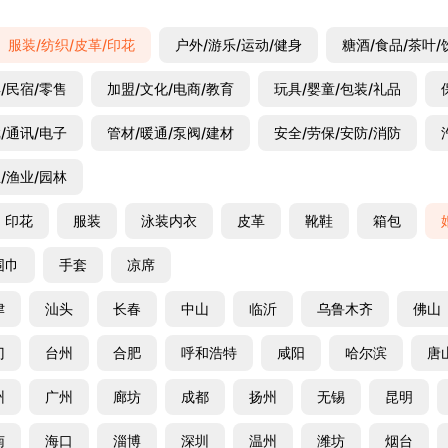
服装/纺织/皮革/印花
户外/游乐/运动/健身
糖酒/食品/茶叶/
/民宿/零售
加盟/文化/电商/教育
玩具/婴童/包装/礼品
/通讯/电子
管材/暖通/泵阀/建材
安全/劳保/安防/消防
/渔业/园林
印花
服装
泳装内衣
皮革
靴鞋
箱包
围巾
手套
凉席
津
汕头
长春
中山
临沂
乌鲁木齐
佛山
门
台州
合肥
呼和浩特
咸阳
哈尔滨
唐
州
广州
廊坊
成都
扬州
无锡
昆明
南
海口
淄博
深圳
温州
潍坊
烟台