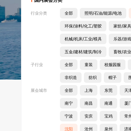
国内展会分类
行业分类
全部
照明/石油/能源/电池
环保/涂料/化工/塑胶
家纺/家具
机械/机床/工业/模具
乐器/游戏
五金/建材/建筑/制冷
畜牧/农业
子行业
全部
童装
校服园服
非织造
纺织
帽子
展会城市
全部
上海
东莞
天
南宁
南昌
南通
厦
宁波
安庆
宝鸡
常
沈阳
沧州
泉州
济