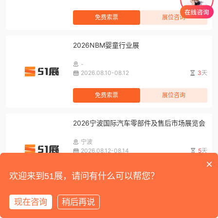
免费索票
展位咨询
2026NBM婴童行业展
-
2026.08.10-08.12
3
天
免费索票
展位咨询
2026宁波国际汽车零部件及售后市场展览会
宁波
2026.08.12-08.14
5
天
×
免费索票
展位咨询
欢迎来到51展，请问有什么可以帮您？
2026第五届亚洲金属建筑博览会
现在咨询
稍后再说
首页
展会
展馆
资讯
我的