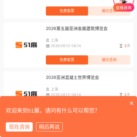
免费索票
展位咨询
2026第五届亚洲金属建筑博览会
上海
2026.08.12-08.14
3
天
免费索票
展位咨询
2026亚洲混凝土世界博览会
上海
2026.08.12-08.14
3
天
×
免费索票
展位咨询
欢迎来到51展，请问有什么可以帮您？
2026第二十一届上海国际汽车内饰与外饰展
现在咨询
稍后再说
览会暨智能舱驾一体化科技展
首页
展会
展馆
资讯
我的