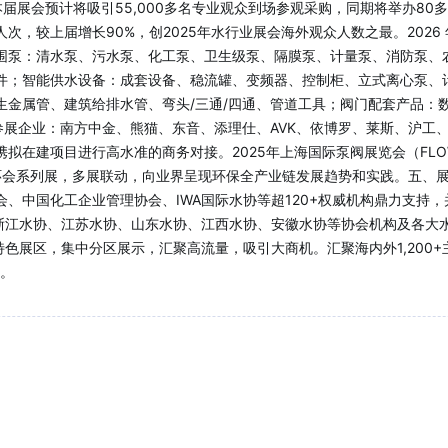
届展会预计将吸引55,000多名专业观众到场参观采购，同期将举办8
1人次，较上届增长90%，创2025年水行业展会海外观众人数之最。20
围泵：清水泵、污水泵、化工泵、卫生级泵、隔膜泵、计量泵、消防泵、
件；智能供水设备：成套设备、稳流罐、变频器、控制柜、立式离心泵、
金属管、建筑给排水管、弯头/三通/四通、管道工具；阀门配套产品：
参展企业：南方中金、熊猫、东音、添理仕、AVK、依博罗、莱斯、沪工
在建项目进行高水准的商务对接。2025年上海国际泵阀展览会（FLOWTE
办世环会系列展，多展联动，向业界呈现环保全产业链发展趋势和实践。五
、中国化工企业管理协会、IWA国际水协等超120+权威机构鼎力支持，
浙江水协、江苏水协、山东水协、江西水协、安徽水协等协会机构及各大水
 等特色展区，集中分区展示，汇聚高流量，吸引大商机。汇聚海内外1,200+
展。