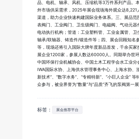
品、电机、轴承、风机、压缩机等3万件系列产品。本
外市场供采需求，2025年展会现场海外观众达8,22
渠道，助力企业快速构建国际业务体系。三、展品范
表阀门、工业阀门、卫生级阀门、电磁阀、气动元器
电动执行机构；管道：工业塑料管、工业金属管、卫生
轴承/联轴器、铸造件/锻造件等；四、展会回顾知名
等，现场还将引入国际大牌年度新品首发，千余买家携拟
展企业1200家，参展人数达60000人。同期举
中国环保行业机械协会、中国土木工程学会水工业分会
IWA国际水协、上海供水管理事务中心、上海水协、
新技术”、“数字水务”、“专精特新”、“小巨人企业”
众参与，被业界誉为“数量”与“品质”齐飞的泵阀第一
标签：
展会推荐平台