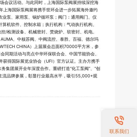
0多场会议活动。与此同时，上海国际泵阀展持续深挖海
26 年上海国际泵阀展将携手世环会进一步拓展海外邀约
农业泵、家用泵、锅炉循环泵；阀门：通用阀门、仪
计算机软件、控制水箱；执行机构：气动执行机构、
数控/检测设备、机械密封、焚烧炉、软密封、机电、
、AUMA、中核苏阀、中阀流控、泰胜、百福、德尔玛
CH CHINA）上届展会总面积70000平方米，参
、展会同期活动与亮点中华环保联合会、中国节能协会、
并获得国际展览业协会（UFI）官方认证。主办方携手
务集团展开全年深度合作。重磅打造“化工泵阀”、“创
主流品牌参展，彰显行业最高水平，吸引55,000+观
联系我们