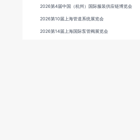
2026第4届中国（杭州）国际服装供应链博览会
2026第10届上海管道系统展览会
2026第14届上海国际泵管阀展览会
2026年第26届上海国际新型电力装备及变压器展览
标签地图：
展会服务
上海会展中心
展会推荐平
国际会展中心近期展会
展览展会
展览馆近期展会
鲁台会展中心
上海世贸展馆
展会展位咨询平台
中国各种展会时间查询平台
近期国内展会
展会在
国内会展参展服务平台
最近国内展会信息平台
国
国际展览展会
北京展览展会服务
展览展会设计策
国际全触展会
专业展览展会服务哪里好
中国建筑