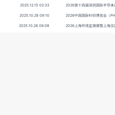
2025.12.15 02:33
2026第十四届深圳国际半导
2025.10.28 09:10
2026中国国际针织博览会（PH
2025.10.28 09:08
2026上海环境监测展暨上海
会
2025.10.28 09:08
台
展览展会服务平台
国博展览近期展会
热门展会
国内展馆查询
博览中心展会
上海国家会议中心
武汉文化博览中心
亦创国际会展中
展会展览招商平台
展览展会参展服务平台
展会招商服务平台
国内展会
线查询平台
国内展会时间查询平台
国内近期展会
上海展会查询平台
内展会购票平台
近期展会展览信息平台
深圳国际泵阀管道展览会
广州展
划公司
展会大数据平台
上海国际展会
国内卫浴展览会
国内家居博览
展会
成都展览展会
海南展会展览
展览展会服务公司
国际包装展览展