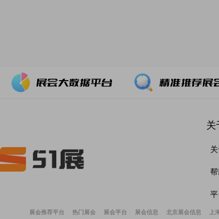
关
关
帮
平
展会推荐平台
热门展会
展会平台
展会信息
北京展会信息
上