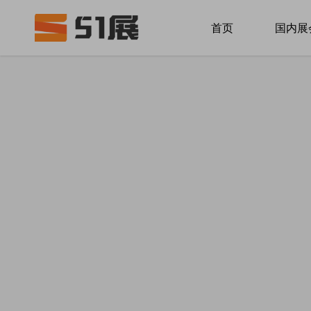
首页
国内展