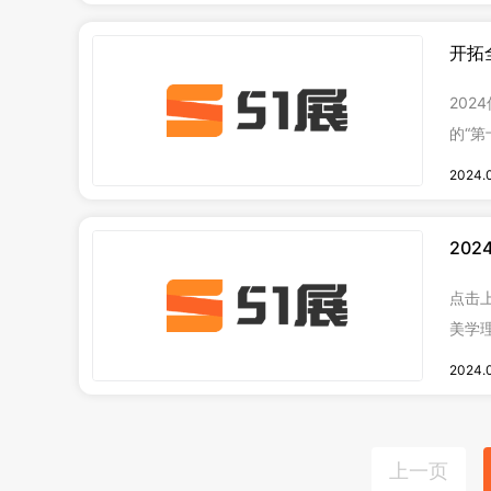
开拓
大会
20
的“第
会展
2024.
会）
行业
20
展览
承着精
点击上图预定展位 包
美学
装能
2024.
环保、
上一页