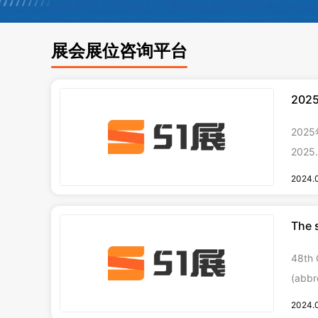
展会展位咨询平台
20
202
2025
区龙阳
2024.
展商数
中国美
The 
(Aut
48th CCBE 
(abbr
anoth
2024.
unremi