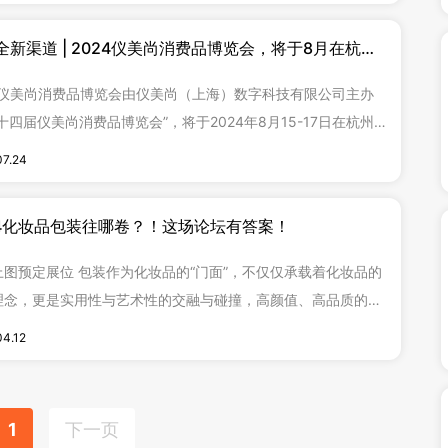
全新渠道 | 2024仪美尚消费品博览会，将于8月在杭州
展中心举办！
24仪美尚消费品博览会由仪美尚（上海）数字科技有限公司主办
十四届仪美尚消费品博览会”，将于2024年8月15-17日在杭州大
中心举办。仪美尚消费品博览会（原淘美妆年度盛典、美尚博览
07.24
历经14年的成长和发展，肩负海内外品牌/工厂展商、零售卖家与
KOL的信任与支持，目前已成为化妆品与消费品行业领先的贸易
24化妆品包装往哪卷？！这场论坛有答案！
会，同时也是各大企业进驻中国市场的重要平台之一。仪美尚秉
准流量 / 前
装作为化妆品的“门面”，不仅仅承载着化妆品的
理念，更是实用性与艺术性的交融与碰撞，高颜值、高品质的包
够迅速抓住消费者的眼球，也是产品畅销市场的重要驱动力。 卷
04.12
卷色彩、卷工艺！近年来，化妆品包装到底有多卷？ /破局·领
变/ 第十一届化妆品包装创新论坛 3月10日，由CIBE中
1
下一页