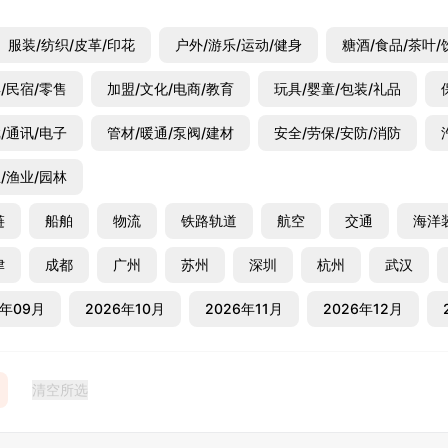
服装/纺织/皮革/印花
户外/游乐/运动/健身
糖酒/食品/茶叶/
/民宿/零售
加盟/文化/电商/教育
玩具/婴童/包装/礼品
/通讯/电子
管材/暖通/泵阀/建材
安全/劳保/安防/消防
/渔业/园林
链
船舶
物流
铁路轨道
航空
交通
海洋
津
成都
广州
苏州
深圳
杭州
武汉
6年09月
2026年10月
2026年11月
2026年12月
2027年05月
2027年06月
2027年07月
清空所选