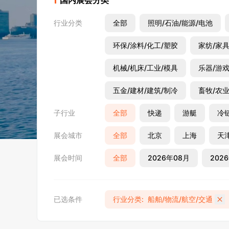
国内展会分类
行业分类
全部
照明/石油/能源/电池
环保/涂料/化工/塑胶
家纺/家具
机械/机床/工业/模具
乐器/游戏
五金/建材/建筑/制冷
畜牧/农业
子行业
全部
快递
游艇
冷
展会城市
全部
北京
上海
天
展会时间
全部
2026年08月
202
2027年03月
2027年04月
已选条件
行业分类
:
船舶/物流/航空/交通