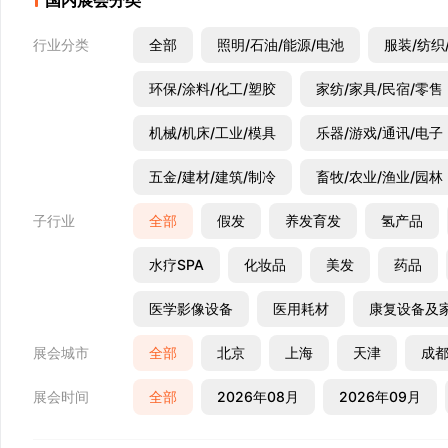
国内展会分类
行业分类
全部
照明/石油/能源/电池
服装/纺织
环保/涂料/化工/塑胶
家纺/家具/民宿/零售
机械/机床/工业/模具
乐器/游戏/通讯/电子
五金/建材/建筑/制冷
畜牧/农业/渔业/园林
子行业
全部
假发
养发育发
氢产品
水疗SPA
化妆品
美发
药品
医学影像设备
医用耗材
康复设备及
展会城市
全部
北京
上海
天津
成
展会时间
全部
2026年08月
2026年09月
2027年03月
2027年04月
2027年