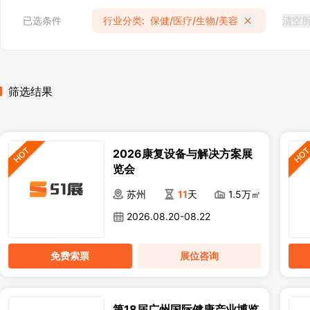
已选条件
行业分类
:
保健/医疗/生物/美容
清空
筛选结果
2026康复设备与解决方案展
览会
苏州
11
天
1.5万㎡
2026.08.20-08.22
免费索票
展位咨询
第18届广州国际健康产业博览