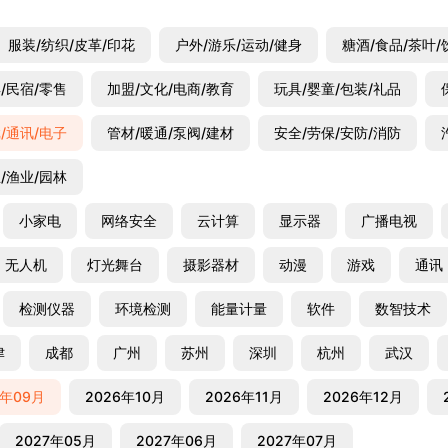
服装/纺织/皮革/印花
户外/游乐/运动/健身
糖酒/食品/茶叶/
/民宿/零售
加盟/文化/电商/教育
玩具/婴童/包装/礼品
/通讯/电子
管材/暖通/泵阀/建材
安全/劳保/安防/消防
/渔业/园林
小家电
网络安全
云计算
显示器
广播电视
无人机
灯光舞台
摄影器材
动漫
游戏
通讯
检测仪器
环境检测
能量计量
软件
数智技术
津
成都
广州
苏州
深圳
杭州
武汉
6年09月
2026年10月
2026年11月
2026年12月
2027年05月
2027年06月
2027年07月