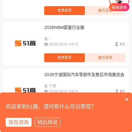
免费索票
展位咨询
2026NBM婴童行业展
-
2026.08.10-08.12
4
天
免费索票
展位咨询
2026宁波国际汽车零部件及售后市场展览会
宁波
2026.08.12-08.14
6
天
×
免费索票
展位咨询
欢迎来到51展，请问有什么可以帮您？
2026第五届亚洲金属建筑博览会
现在咨询
稍后再说
首页
展会
展馆
资讯
我的