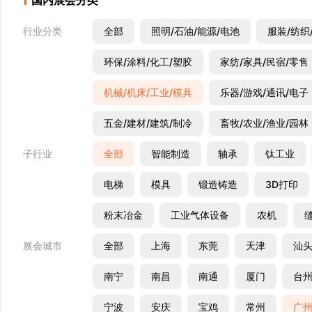
国内展会分类
行业分类
全部
照明/石油/能源/电池
服装/纺织
环保/涂料/化工/塑胶
家纺/家具/民宿/零售
机械/机床/工业/模具
乐器/游戏/通讯/电子
五金/建材/建筑/制冷
畜牧/农业/渔业/园林
子行业
全部
智能制造
轴承
钛工业
电梯
模具
锻造铸造
3D打印
粉末冶金
工业气体设备
农机
展会城市
全部
上海
东莞
天津
汕
南宁
南昌
南通
厦门
台
宁波
安庆
宝鸡
常州
广