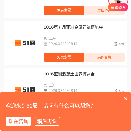
免费索票
展位咨询
2026第五届亚洲金属建筑博览会
上海
2026.08.12-08.14
4
天
免费索票
展位咨询
2026亚洲混凝土世界博览会
上海
2026.08.12-08.14
4
天
×
免费索票
展位咨询
欢迎来到51展，请问有什么可以帮您？
2026第二十一届上海国际汽车内饰与外饰展
现在咨询
稍后再说
览会暨智能舱驾一体化科技展
首页
展会
展馆
资讯
我的