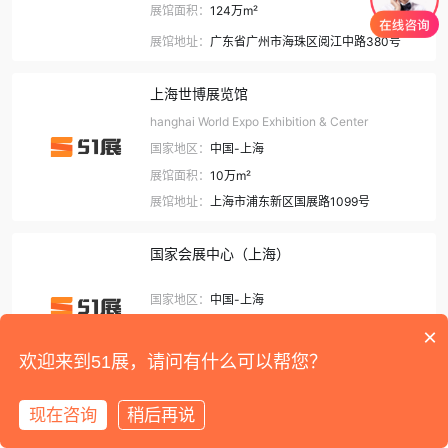
展馆面积：
124万m²
展馆地址：
广东省广州市海珠区阅江中路380号
上海世博展览馆
hanghai World Expo Exhibition & Center
国家地区：
中国-上海
展馆面积：
10万m²
展馆地址：
上海市浦东新区国展路1099号
国家会展中心（上海）
国家地区：
中国-上海
展馆面积：
120万m²
×
欢迎来到51展，请问有什么可以帮您？
展馆地址：
上海市青浦区徐泾镇崧泽大道333号
现在咨询
稍后再说
保利世贸博览馆
首页
展会
展馆
资讯
我的
Guangzhou poly world trade expo pavilion