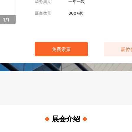
举办周期
一年一次
展商数量
300+家
1
/
1
免费索票
展位
展会介绍