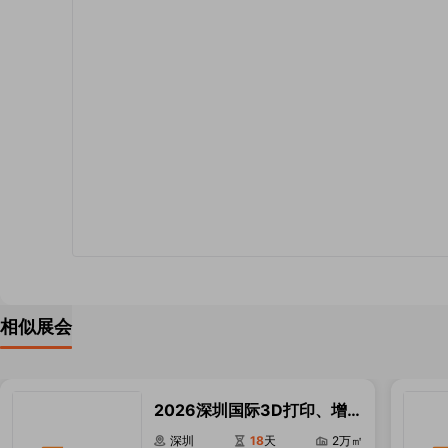
相似展会
2026深圳国际3D打印、增材
制造及精密成型展览会
深圳
18
天
2万㎡