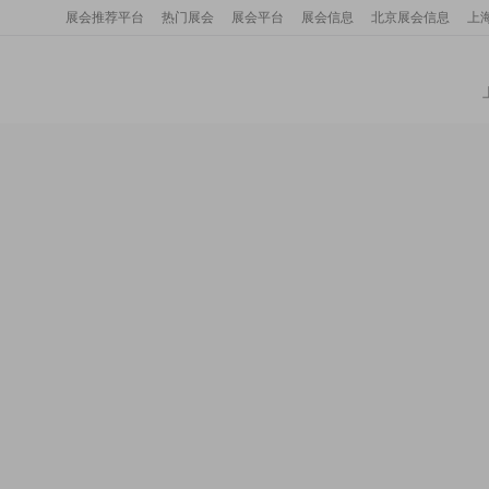
展会推荐平台
热门展会
展会平台
展会信息
北京展会信息
上