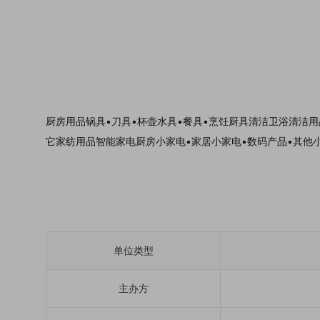
厨房用品锅具•刀具•杯壶水具•餐具•烹饪厨具清洁卫浴清洁用
它家纺用品智能家电厨房小家电•家居小家电•数码产品•其他
单位类型
主办方