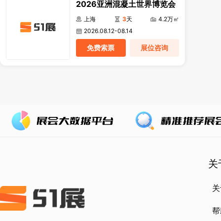
2026亚洲混凝土世界博览会
上海
3
天
4.2万㎡
2026.08.12-08.14
免费索票
展位咨询
关
关
帮