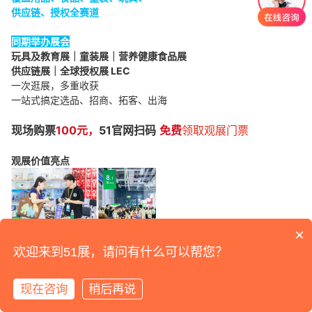
供应链、授权全赛道
同期举办展会
玩具及教育展｜童装展｜营养健康食品展
供应链展｜全球授权展 LEC
一次逛展，多重收获
一站式搞定选品、招商、拓客、出海
现场购票
100元，
51官网扫码
免费
领取观展门票
观展价值亮点
×
欢迎来到51展，请问有什么可以帮您？
线下母婴连锁、精品店、商超、药店；线上电商、直播、团购、达
人；跨境平台、进出口商、海外买家全覆盖，精准匹配不浪费时
现在咨询
稍后再说
间。