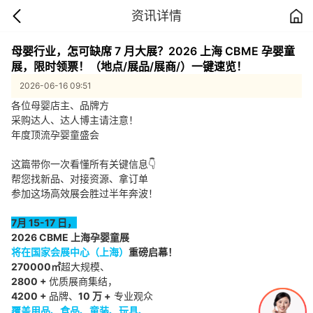
资讯详情
母婴行业，怎可缺席 7 月大展？2026 上海 CBME 孕婴童
展，限时领票！（地点/展品/展商/）一键速览！
2026-06-16 09:51
各位母婴店主、品牌方
采购达人、达人博主请注意！
年度顶流孕婴童盛会
2026 CBME 国际孕婴童展来了！
这篇带你一次看懂所有关键信息👇
帮您找新品、对接资源、拿订单
参加这场高效展会胜过半年奔波！
7月 15-17 日，
2026 CBME 上海孕婴童展
将在国家会展中心（上海）
重磅启幕！
270000㎡
超大规模、
2800 +
优质展商集结，
4200 +
品牌、
10 万 +
专业观众
覆盖用品、食品、童装、玩具、