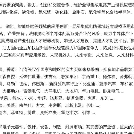
源要素的聚集、聚力、创新和交流合作，维护全球集成电路产业链供应链
包括砷化镓、磷化铟、氮化镓、碳化硅、金刚石、氧化镓等化合物半导体
车、储能、智能终端等领域的应用创新，展示集成电路领域超大规模应用
泵阀、产业投资，法律援助等半导体配套服务产业的风采，助力半导体产业
化集成电路产业创新人才培养机制、加强人才建设，搭建人才对接平台。
。助力国内企业加快提升国际化经营能力和国际竞争力，拓展加快建设世
、“人工智能+”典型应用场景、人形机器人、未来制造、未来信息、未来材
国、香港、台湾等17个国家和地区的实力买家来华采购，众多知名品牌如
江森自控、延锋伟世通、佛吉亚、敏实集团、京西重工、德尔福、舍弗勒
特、马勒、德纳、伟巴斯 …新能源汽车行业：比亚迪、蔚来汽车、车和家
、大郡动力、雷勃电气、大洋电机、大地和、华力电机、卧龙电气 …
苹果，戴尔，小米，华硕、诺基亚、捷普集团、惠普、东芝 …
普、美菱、格兰仕、方太、史密斯、老板电器、长虹 …
创力、菲亚特、博世、奥托立夫、霍尼韦尔、创维 …
和电子元器件、设计、设备、制造、封测市场。其完善的产业链，巨大的
，类目繁多，形式多样。呈现了当前中国乃至世界的半导体材料和电子元