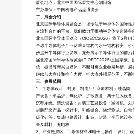
展会地点：北京中国国际展览中心朝阳馆
主办单位：中国机电产品流通协会
二、展会介绍
北京国际半导体展览会是一场专注于半导体的国际性
交流和合作的平台。我们致力于推动半导体制造装备的
北京国际半导体展览会（CIOECC2026）将于5
全球半导体电子产业从垂直结构向水平结构转变、价
步提升半导体行业发展，充分展示半导体行业的前沿装
届北京国际半导体展览会(CIOECC2026)是
信、微博等新兴自媒体，不断引爆企业参展热情。展
继续加大宣传和推广力度，扩大海外招展范围，不断
三、参展范围
1、半导体设计、封测、制造产厂商原材料：硅晶圆
产设备：单晶炉、氧化炉、扩散设备、离子注入设备、P
沉积系统、清洗设备；封装工艺及设备：减薄机、划
封装配套产品：探针卡、引线键合、烧焊测试、自动
碳化硅等；集成电路设计、制造、封装、半导体设备
备及材料、充电桩
2、产业链展区 半导体材料和电子元器件、设计、