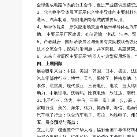
全球集成电路体系的分工合作，促进产业链供应链资
3、化合物半导体展区展示化合物半导体的主要材料
通讯、汽车制造、智能电网等领域的重要应用。
4、半导体服务、新兴应用场景重点展示半导体在汽
助。 主要展示厂区建设、仓储运输、测试、洁净、
5、产教融合、国际洽谈展区与全国有关院校联合强
技术交流合作，探索前沿问题，共享商机、共建繁荣
6、未来产业展区主要展示“机器人+”典型应用场景
四、上届回顾
展会吸引来自：中国、美国、韩国、日本、德国、法
汽车零部件行业：博世、天合、采埃孚、博格华纳、
李尔、法雷奥、现代威亚、三菱电机、电装、捷太格
动力、中航理电、沃特玛、比克电池、欣旺达、南都
3C电子行业：华为、中信、三星、富士康、步步高，
家电行业：美的、海尔、格力、博西华、海信、惠而
汽车电子行业：联合汽车电子、海拉、均胜电子、伟
五、展会预期与亮点：
立足北京，覆盖整个中华大地，辐射全国半导体材料
为展会保驾护航。汇集前沿、高价值的工业科技产品