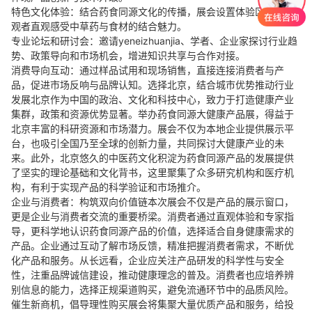
特色文化体验：结合药食同源文化的传播，展会设置体验区，让参
观者直观感受中草药与食材的结合魅力。
专业论坛和研讨会：邀请yeneizhuanjia、学者、企业家探讨行业趋
势、政策导向和市场机会，增进知识共享与合作对接。
消费导向互动：通过样品试用和现场销售，直接连接消费者与产
品，促进市场反响与品牌认知。选择北京，结合城市优势推动行业
发展北京作为中国的政治、文化和科技中心，致力于打造健康产业
集群，政策和资源优势显著。举办药食同源大健康产品展，得益于
北京丰富的科研资源和市场潜力。展会不仅为本地企业提供展示平
台，也吸引全国乃至全球的创新力量，共同探讨大健康产业的未
来。此外，北京悠久的中医药文化积淀为药食同源产品的发展提供
了坚实的理论基础和文化背书，这里聚集了众多研究机构和医疗机
构，有利于实现产品的科学验证和市场推介。
企业与消费者：构筑双向价值链本次展会不仅是产品的展示窗口，
更是企业与消费者交流的重要桥梁。消费者通过直观体验和专家指
导，更科学地认识药食同源产品的价值，选择适合自身健康需求的
产品。企业通过互动了解市场反馈，精准把握消费者需求，不断优
化产品和服务。从长远看，企业应关注产品研发的科学性与安全
性，注重品牌诚信建设，推动健康理念的普及。消费者也应培养辨
别信息的能力，选择正规渠道购买，避免流通环节中的品质风险。
催生新商机，倡导理性购买展会将集聚大量优质产品和服务，给投