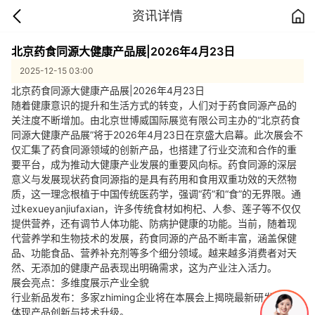
资讯详情
北京药食同源大健康产品展|2026年4月23日
2025-12-15 03:00
北京药食同源大健康产品展|2026年4月23日
随着健康意识的提升和生活方式的转变，人们对于药食同源产品的
关注度不断增加。由北京世博威国际展览有限公司主办的“北京药食
同源大健康产品展”将于2026年4月23日在京盛大启幕。此次展会不
仅汇集了药食同源领域的创新产品，也搭建了行业交流和合作的重
要平台，成为推动大健康产业发展的重要风向标。药食同源的深层
意义与发展现状药食同源指的是具有药用和食用双重功效的天然物
质，这一理念根植于中国传统医药学，强调“药”和“食”的无界限。通
过kexueyanjiufaxian，许多传统食材如枸杞、人参、莲子等不仅仅
提供营养，还有调节人体功能、防病护健康的功能。当前，随着现
代营养学和生物技术的发展，药食同源的产品不断丰富，涵盖保健
品、功能食品、营养补充剂等多个细分领域。越来越多消费者对天
然、无添加的健康产品表现出明确需求，这为产业注入活力。
展会亮点：多维度展示产业全貌
行业新品发布：多家zhiming企业将在本展会上揭晓最新研发成果，
体现产品创新与技术升级。